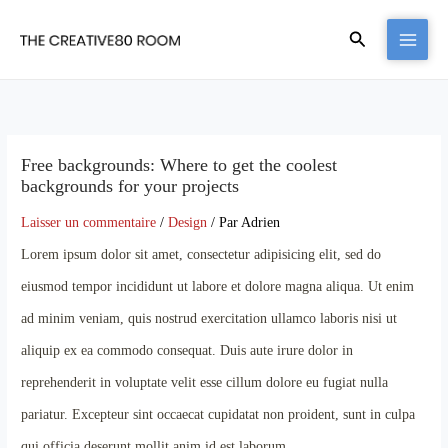
Aller
Rechercher
au
contenu
Free backgrounds: Where to get the coolest
backgrounds for your projects
Laisser un commentaire
/
Design
/ Par
Adrien
Lorem ipsum dolor sit amet, consectetur adipisicing elit, sed do
eiusmod tempor incididunt ut labore et dolore magna aliqua. Ut enim
ad minim veniam, quis nostrud exercitation ullamco laboris nisi ut
aliquip ex ea commodo consequat. Duis aute irure dolor in
reprehenderit in voluptate velit esse cillum dolore eu fugiat nulla
pariatur. Excepteur sint occaecat cupidatat non proident, sunt in culpa
qui officia deserunt mollit anim id est laborum.