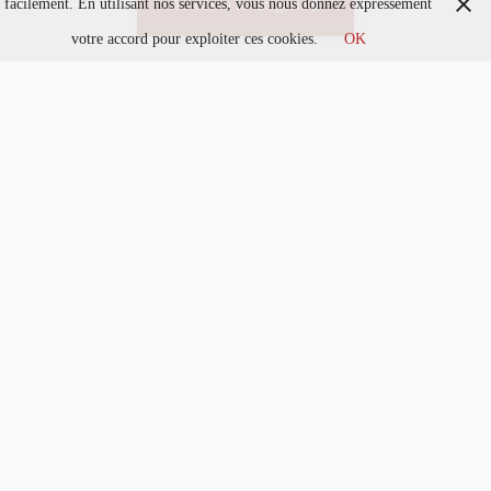
facilement. En utilisant nos services, vous nous donnez expressément
Accéder à la catégorie
votre accord pour exploiter ces cookies.
OK
Don’t Miss the Film Festival: Top 3 movies to watch in
July
Lorem ipsum dolor sit amet, consectetur adipisicing elit, sed do eiusmod tempor
incididunt ut labore et dolore magna aliqua. Ut enim ad minim veniam, quis
Fawn Sebastian talking about the Art of Color
Correction, Part One
Lorem ipsum dolor sit amet, consectetur adipisicing elit, sed do eiusmod tempor
incididunt ut labore et dolore magna aliqua. Ut enim ad minim veniam, quis
Fawn Sebastian talking about the Art of Color